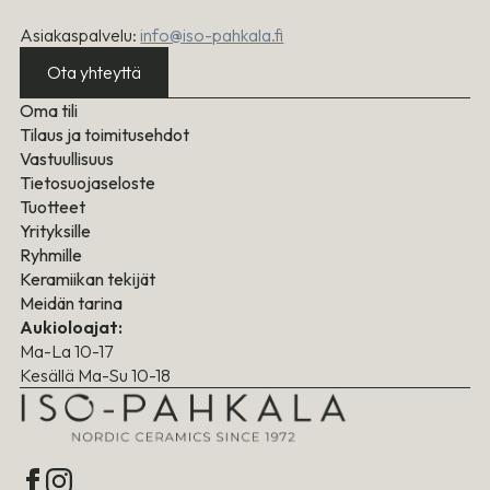
Asiakaspalvelu:
info@iso-pahkala.fi
Ota yhteyttä
Oma tili
Tilaus ja toimitusehdot
Vastuullisuus
Tietosuojaseloste
Tuotteet
Yrityksille
Ryhmille
Keramiikan tekijät
Meidän tarina
Aukioloajat:
Ma-La 10-17
Kesällä Ma-Su 10-18