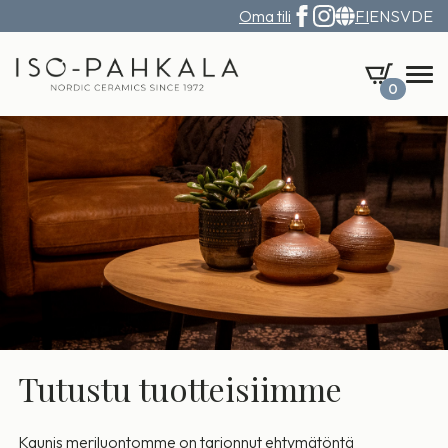
Oma tili
FI
EN
SV
DE
0
Tutustu tuotteisiimme
Kaunis meriluontomme on tarjonnut ehtymätöntä