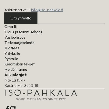
Asiakaspalvelu:
info@iso-pahkala.fi
Ota yhteyttä
Oma tili
Tilaus ja toimitusehdot
Vastuullisuus
Tietosuojaseloste
Tuotteet
Yrityksille
Ryhmille
Keramiikan tekijät
Meidän tarina
Aukioloajat:
Ma-La 10-17
Kesällä Ma-Su 10-18