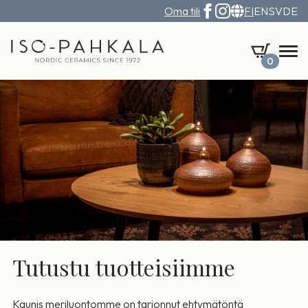
Oma tili
FI
EN
SV
DE
0
Tutustu tuotteisiimme
Kaunis meriluontomme on tarjonnut ehtymätöntä