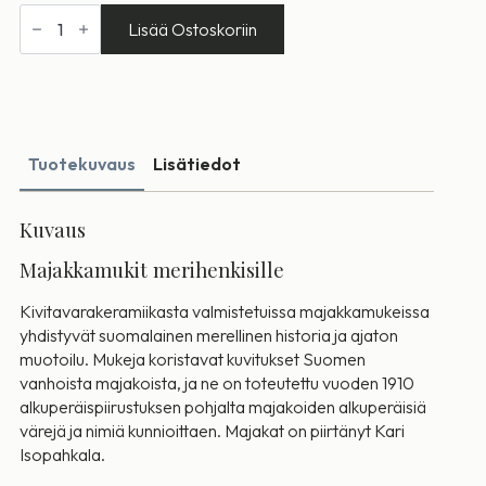
Säppi
majakkamuki
Lisää Ostoskoriin
määrä
Tuotekuvaus
Lisätiedot
Kuvaus
Majakkamukit merihenkisille
Kivitavarakeramiikasta valmistetuissa majakkamukeissa
yhdistyvät suomalainen merellinen historia ja ajaton
muotoilu. Mukeja koristavat kuvitukset Suomen
vanhoista majakoista, ja ne on toteutettu vuoden 1910
alkuperäispiirustuksen pohjalta majakoiden alkuperäisiä
värejä ja nimiä kunnioittaen. Majakat on piirtänyt Kari
Isopahkala.