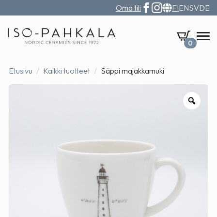
Oma tili
FI
EN
SV
DE
0
Etusivu
Kaikki tuotteet
Säppi majakkamuki
Zoo