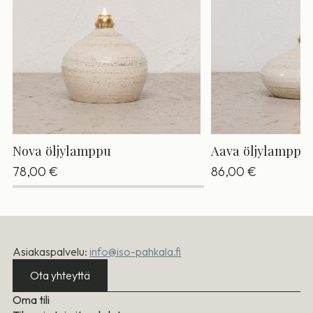
Nova öljylamppu
Aava öljylamppu
78,00
€
86,00
€
Asiakaspalvelu:
info@iso-pahkala.fi
Ota yhteyttä
Oma tili