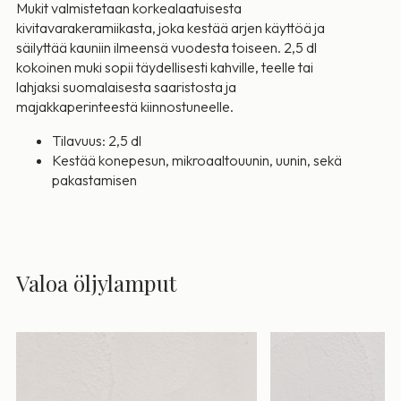
Mukit valmistetaan korkealaatuisesta
kivitavarakeramiikasta, joka kestää arjen käyttöä ja
säilyttää kauniin ilmeensä vuodesta toiseen. 2,5 dl
kokoinen muki sopii täydellisesti kahville, teelle tai
lahjaksi suomalaisesta saaristosta ja
majakkaperinteestä kiinnostuneelle.
Tilavuus: 2,5 dl
Kestää konepesun, mikroaaltouunin, uunin, sekä
pakastamisen
Valoa öljylamput