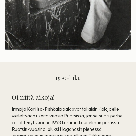
1970-luku
Oi niitä aikoja!
Irma
ja
Kari Iso-Pahkala
palaavat takaisin Kalajoelle
vietettyään useita vuosia Ruotsissa, jonne nuori perhe
oli lähtenyt vuonna 1968 keramiikkaunelman perässä.
Ruotsin-vuosina, aluksi Höganäsin pienessä
keramiikkakaupungissa ja sen jälkeen Tukholman