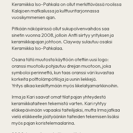
Keramiikka Iso-Pahkala on ollut merkittävässä roolissa
Kalajoen matkailussa ja kulttuuritarjonnassa
vuosikymmenien ajan.
Pitkään näköpiirissä ollut sukupolvenvaihdos saa
sinetin vuonna 2008, jolloin Antti siirtyy yrityksen ja
keramiikkapajan johtoon. Clayway sulautuu osaksi
Keramiikka Iso-Pahkalaa.
​​Osana tätä muutosta käyttöön otettiin uusi logo:
oranssi muotoilu pohjautuu dreijan muotoon, joka
symboloi perinnettä, kun taas oranssi väri kuvastaa
korkeita polttolämpötiloja ja uunin liekkejä.
Yritys alkaa keskittymään myös liikelahjamarkkinoihin.
Irma ja Kari saavat omat tilat pajan yhteydestä
keramiikkataiteen tekemistä varten. Kari ryhtyy
eläkepäivinään vapaaksi taiteilijaksi, mutta Irma jatkaa
vielä eläkkeelle jäätyäänkin taiteiden tekemisen lisäksi
myös pajan koristelemaalarina.