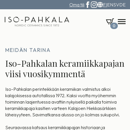
Oma tili
FI
EN
SV
DE
0
MEIDÄN TARINA
Iso-Pahkalan keramiikkapajan
viisi vuosikymmentä
Iso-Pahkalan perinteikkään keramiikan valmistus alkoi
kalajokisessa autotallissa 1972. Kaksi vuotta myöhemmin
toiminnan laajentuessa avattiin nykyisellä paikalla toimiva
keramiikkapaja kasitien varteen Kalajoen Hiekkasärkkien
läheisyyteen. Savimatkansa alussa on jo kolmas sukupolvi.
Seuraavassa katsaus keramiikkapajan historiaan ja