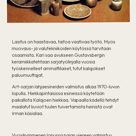
Lasitus on haastavaa, taitoa vaativaa työtä. Myös
muovaus- ja valutekniikoiden käytössä tarvitaan
osaamista. Kari saa avukseen Gustavsbergin
keramiikkatehtaan sarjatyölinjalla vuosia
työskennelleet ammattilaiset, tutut kalajokiset
paluumuuttajat.
Art-sarjan lahjaesineiden valmistus alkaa 1970-luvun
lopulla. Hiekkapintaisissa esineissä käytetään
paikallista Kalajoen hiekkaa. Vapaalla kädellä tehdyt
maalatut kuviot tuulen tuivertamista heinistä ovat
Irman käsialaa.
Vuosikymmenen lopussa pajan viereen valmistuu