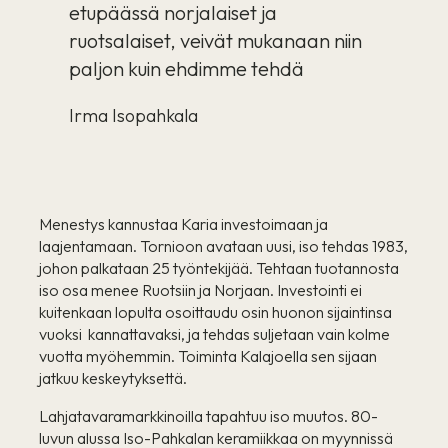
etupäässä norjalaiset ja
ruotsalaiset, veivät mukanaan niin
paljon kuin ehdimme tehdä
Irma Isopahkala
Menestys kannustaa Karia investoimaan ja
laajentamaan. Tornioon avataan uusi, iso tehdas 1983,
johon palkataan 25 työntekijää. Tehtaan tuotannosta
iso osa menee Ruotsiin ja Norjaan. Investointi ei
kuitenkaan lopulta osoittaudu osin huonon sijaintinsa
vuoksi kannattavaksi, ja tehdas suljetaan vain kolme
vuotta myöhemmin. Toiminta Kalajoella sen sijaan
jatkuu keskeytyksettä.
Lahjatavaramarkkinoilla tapahtuu iso muutos. 80-
luvun alussa Iso-Pahkalan keramiikkaa on myynnissä