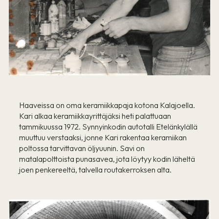
Haaveissa on oma keramiikkapaja kotona Kalajoella.
Kari alkaa keramiikkayrittäjäksi heti palattuaan
tammikuussa 1972. Synnyinkodin autotalli Etelänkylällä
muuttuu verstaaksi, jonne Kari rakentaa keramiikan
poltossa tarvittavan öljyuunin. Savi on
matalapolttoista punasavea, jota löytyy kodin läheltä
joen penkereeltä, talvella routakerroksen alta.