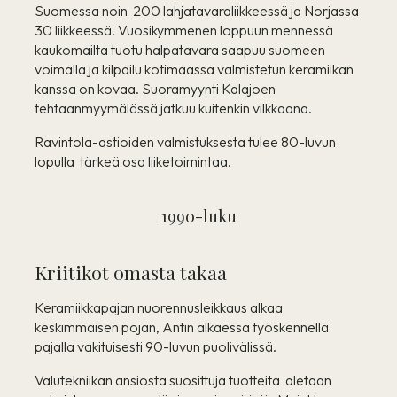
Suomessa noin 200 lahjatavaraliikkeessä ja Norjassa
30 liikkeessä. Vuosikymmenen loppuun mennessä
kaukomailta tuotu halpatavara saapuu suomeen
voimalla ja kilpailu kotimaassa valmistetun keramiikan
kanssa on kovaa. Suoramyynti Kalajoen
tehtaanmyymälässä jatkuu kuitenkin vilkkaana.
Ravintola-astioiden valmistuksesta tulee 80-luvun
lopulla tärkeä osa liiketoimintaa.
1990-luku
Kriitikot omasta takaa
Keramiikkapajan nuorennusleikkaus alkaa
keskimmäisen pojan, Antin alkaessa työskennellä
pajalla vakituisesti 90-luvun puolivälissä.
Valutekniikan ansiosta suosittuja tuotteita aletaan