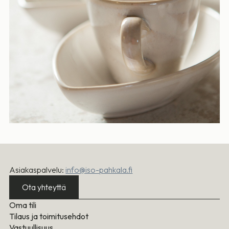
Asiakaspalvelu:
info@iso-pahkala.fi
Ota yhteyttä
Oma tili
Tilaus ja toimitusehdot
Vastuullisuus