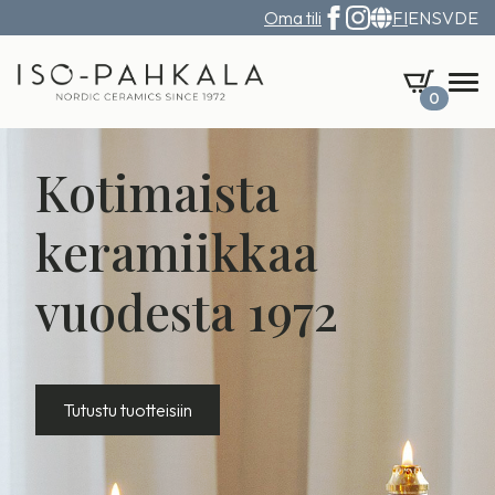
Oma tili
FI
EN
SV
DE
0
Kotimaista
keramiikkaa
vuodesta 1972
Tutustu tuotteisiin