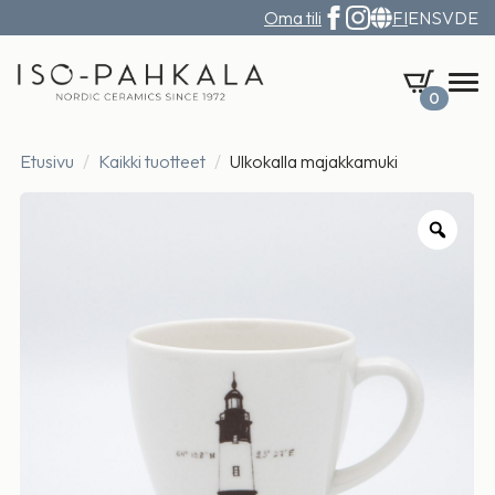
Oma tili
FI
EN
SV
DE
0
Etusivu
Kaikki tuotteet
Ulkokalla majakkamuki
Zoo