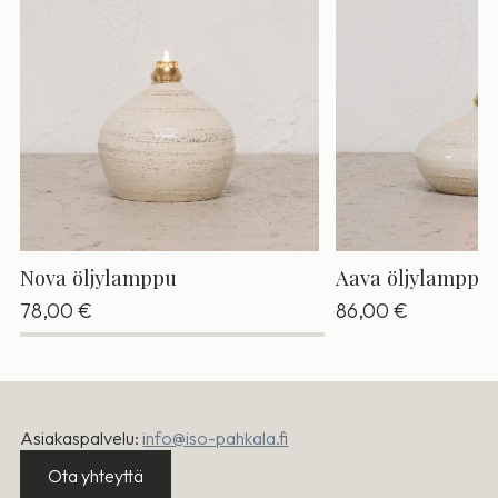
Nova öljylamppu
Aava öljylamppu
78,00
€
86,00
€
Asiakaspalvelu:
info@iso-pahkala.fi
Ota yhteyttä