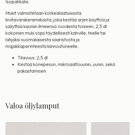
Isopahkala.
Mukit valmistetaan korkealaatuisesta
kivitavarakeramiikasta, joka kestää arjen käyttöä ja
säilyttää kauniin ilmeensä vuodesta toiseen. 2,5 dl
kokoinen muki sopii täydellisesti kahville, teelle tai
lahjaksi suomalaisesta saaristosta ja
majakkaperinteestä kiinnostuneelle.
Tilavuus: 2,5 dl
Kestää konepesun, mikroaaltouunin, uunin, sekä
pakastamisen
Valoa öljylamput