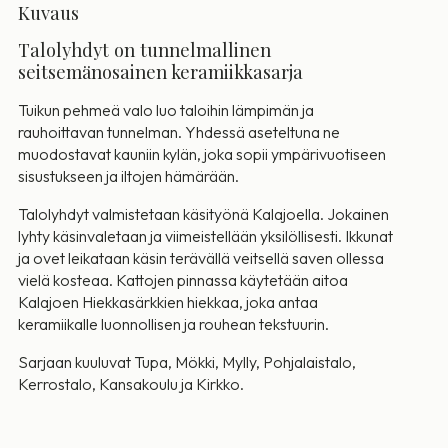
Kuvaus
Talolyhdyt on tunnelmallinen
seitsemänosainen keramiikkasarja
Tuikun pehmeä valo luo taloihin lämpimän ja
rauhoittavan tunnelman. Yhdessä aseteltuna ne
muodostavat kauniin kylän, joka sopii ympärivuotiseen
sisustukseen ja iltojen hämärään.
Talolyhdyt valmistetaan käsityönä Kalajoella. Jokainen
lyhty käsinvaletaan ja viimeistellään yksilöllisesti. Ikkunat
ja ovet leikataan käsin terävällä veitsellä saven ollessa
vielä kosteaa. Kattojen pinnassa käytetään aitoa
Kalajoen Hiekkasärkkien hiekkaa, joka antaa
keramiikalle luonnollisen ja rouhean tekstuurin.
Sarjaan kuuluvat Tupa, Mökki, Mylly, Pohjalaistalo,
Kerrostalo, Kansakoulu ja Kirkko.