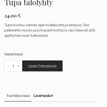
Tupa talolyhty
24,00
€
Tupa huokuu vanhan ajan kodikkuutta ja lämpöä. Sen
pelkistetty muoto ja kotoisasti hohtava valo tekevät siitä
ajattoman osan tuikkukylää.
Varastossa
Tupa
talolyhty
Lisää Ostoskoriin
määrä
Tuotekuvaus
Lisätiedot