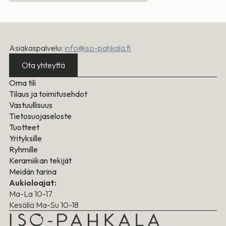
Asiakaspalvelu:
info@iso-pahkala.fi
Ota yhteyttä
Oma tili
Tilaus ja toimitusehdot
Vastuullisuus
Tietosuojaseloste
Tuotteet
Yrityksille
Ryhmille
Keramiikan tekijät
Meidän tarina
Aukioloajat:
Ma-La 10-17
Kesällä Ma-Su 10-18