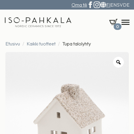
Oma tili
FI
EN
SV
DE
0
Etusivu
Kaikki tuotteet
Tupa talolyhty
Zoo