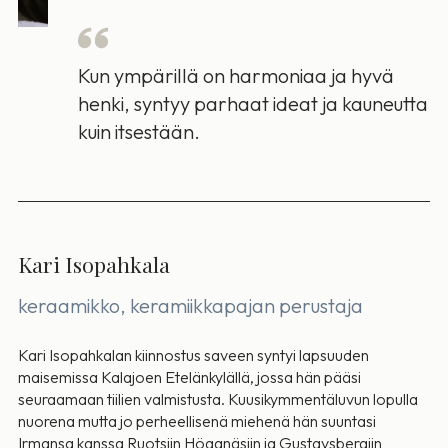
Kun ympärillä on harmoniaa ja hyvä
henki, syntyy parhaat ideat ja kauneutta
kuin itsestään.
Kari Isopahkala
keraamikko, keramiikkapajan perustaja
Kari Isopahkalan kiinnostus saveen syntyi lapsuuden
maisemissa Kalajoen Etelänkylällä, jossa hän pääsi
seuraamaan tiilien valmistusta. Kuusikymmentäluvun lopulla
nuorena mutta jo perheellisenä miehenä hän suuntasi
Irmansa kanssa Ruotsiin Höganäsiin ja Gustavsbergiin