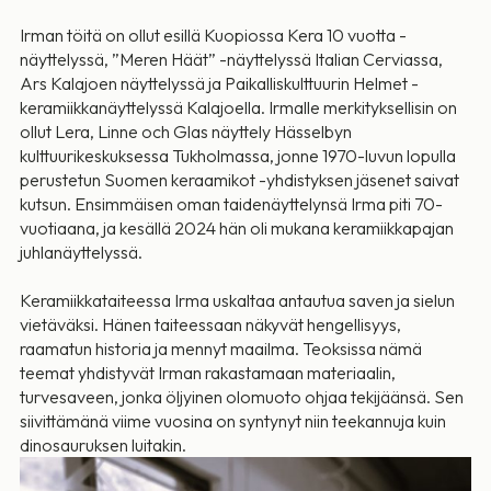
Irman töitä on ollut esillä Kuopiossa Kera 10 vuotta -
näyttelyssä, ”Meren Häät” -näyttelyssä Italian Cerviassa,
Ars Kalajoen näyttelyssä ja Paikalliskulttuurin Helmet -
keramiikkanäyttelyssä Kalajoella. Irmalle merkityksellisin on
ollut Lera, Linne och Glas näyttely Hässelbyn
kulttuurikeskuksessa Tukholmassa, jonne 1970-luvun lopulla
perustetun Suomen keraamikot -yhdistyksen jäsenet saivat
kutsun. Ensimmäisen oman taidenäyttelynsä Irma piti 70-
vuotiaana, ja kesällä 2024 hän oli mukana keramiikkapajan
juhlanäyttelyssä.
Keramiikkataiteessa Irma uskaltaa antautua saven ja sielun
vietäväksi. Hänen taiteessaan näkyvät hengellisyys,
raamatun historia ja mennyt maailma. Teoksissa nämä
teemat yhdistyvät Irman rakastamaan materiaalin,
turvesaveen, jonka öljyinen olomuoto ohjaa tekijäänsä. Sen
siivittämänä viime vuosina on syntynyt niin teekannuja kuin
dinosauruksen luitakin.