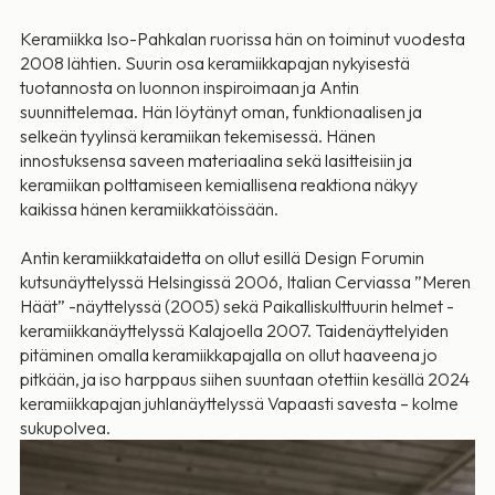
Keramiikka Iso-Pahkalan ruorissa hän on toiminut vuodesta
2008 lähtien. Suurin osa keramiikkapajan nykyisestä
tuotannosta on luonnon inspiroimaan ja Antin
suunnittelemaa. Hän löytänyt oman, funktionaalisen ja
selkeän tyylinsä keramiikan tekemisessä. Hänen
innostuksensa saveen materiaalina sekä lasitteisiin ja
keramiikan polttamiseen kemiallisena reaktiona näkyy
kaikissa hänen keramiikkatöissään.
Antin keramiikkataidetta on ollut esillä Design Forumin
kutsunäyttelyssä Helsingissä 2006, Italian Cerviassa ”Meren
Häät” -näyttelyssä (2005) sekä Paikalliskulttuurin helmet -
keramiikkanäyttelyssä Kalajoella 2007. Taidenäyttelyiden
pitäminen omalla keramiikkapajalla on ollut haaveena jo
pitkään, ja iso harppaus siihen suuntaan otettiin kesällä 2024
keramiikkapajan juhlanäyttelyssä Vapaasti savesta – kolme
sukupolvea.