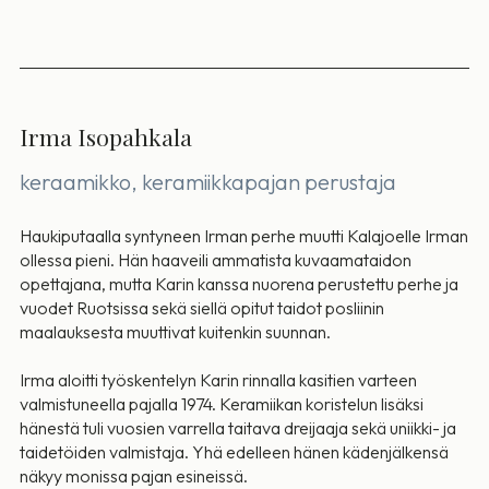
Irma Isopahkala
keraamikko, keramiikkapajan perustaja
Haukiputaalla syntyneen Irman perhe muutti Kalajoelle Irman
ollessa pieni. Hän haaveili ammatista kuvaamataidon
opettajana, mutta Karin kanssa nuorena perustettu perhe ja
vuodet Ruotsissa sekä siellä opitut taidot posliinin
maalauksesta muuttivat kuitenkin suunnan.
Irma aloitti työskentelyn Karin rinnalla kasitien varteen
valmistuneella pajalla 1974. Keramiikan koristelun lisäksi
hänestä tuli vuosien varrella taitava dreijaaja sekä uniikki- ja
taidetöiden valmistaja. Yhä edelleen hänen kädenjälkensä
näkyy monissa pajan esineissä.