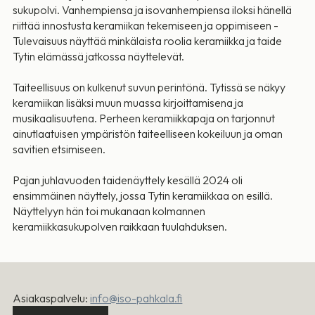
sukupolvi. Vanhempiensa ja isovanhempiensa iloksi hänellä
riittää innostusta keramiikan tekemiseen ja oppimiseen -
Tulevaisuus näyttää minkälaista roolia keramiikka ja taide
Tytin elämässä jatkossa näyttelevät.
Taiteellisuus on kulkenut suvun perintönä. Tytissä se näkyy
keramiikan lisäksi muun muassa kirjoittamisena ja
musikaalisuutena. Perheen keramiikkapaja on tarjonnut
ainutlaatuisen ympäristön taiteelliseen kokeiluun ja oman
savitien etsimiseen.
Pajan juhlavuoden taidenäyttely kesällä 2024 oli
ensimmäinen näyttely, jossa Tytin keramiikkaa on esillä.
Näyttelyyn hän toi mukanaan kolmannen
keramiikkasukupolven raikkaan tuulahduksen.
Asiakaspalvelu:
info@iso-pahkala.fi