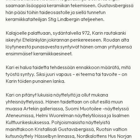
saamaan lisäoppia keramiikan tekemiseen. Gustavsbergissä
hän pääsi töihin taideosastolle ja siellä tunnetun
keramiikkataiteilijan Stig Lindbergin ateljeehen.
Kalajoelle palattuaan, sydäntalvella 972, Karin rautakanki
iskeytyi Etelänkylän jokirannan penkereeseen. Roudan alta
löytyneestä punasavesta syntyivät hänen oman yrityksensä
ensimmäiset keramiikkaesineet.
Kari ei halua taidetta tehdessään ennakkoon määrätä, mitä
työstä syntyy. Siksi juuri vapaus – ei teema tai tavoite – on
Karin töiden punainen lanka.
Kari on pitänyt lukuisia näyttelyitä ja ollut mukana
yhteisnäyttelyissä. Hänen taidettaan on ollut esillä muun
muassa Artekin galleriassa, Suomi Muotoilee -näyttelyssä
Ateneumissa, Helmi Wuorelman näyttelytiloissa ja Iisalmen
Kulttuurikeskuksessa. Pohjoismaisista näyttelyistä
mainittakoon Kristallisali Gustavsbergissä, Ruotsin valtion
kutsunäyttely Hässelbyn linnassa, Nordkalottens Hus Norjan