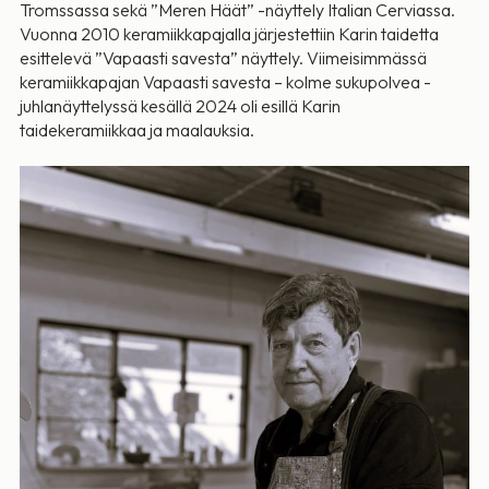
Tromssassa sekä ”Meren Häät” -näyttely Italian Cerviassa.
Vuonna 2010 keramiikkapajalla järjestettiin Karin taidetta
esittelevä ”Vapaasti savesta” näyttely. Viimeisimmässä
keramiikkapajan Vapaasti savesta – kolme sukupolvea -
juhlanäyttelyssä kesällä 2024 oli esillä Karin
taidekeramiikkaa ja maalauksia.