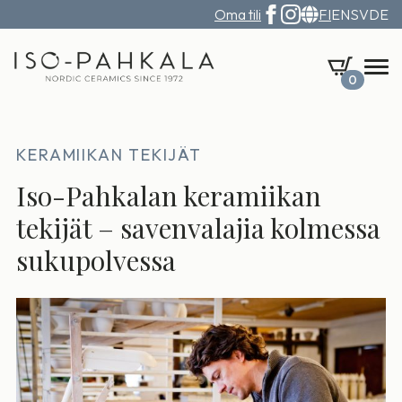
Oma tili
FI
EN
SV
DE
0
KERAMIIKAN TEKIJÄT
Iso-Pahkalan keramiikan
tekijät – savenvalajia kolmessa
sukupolvessa