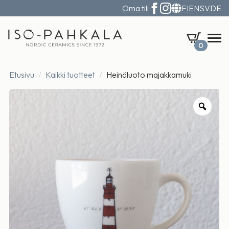
Oma tili
FI
EN
SV
DE
0
Etusivu
Kaikki tuotteet
Heinäluoto majakkamuki
Zoo