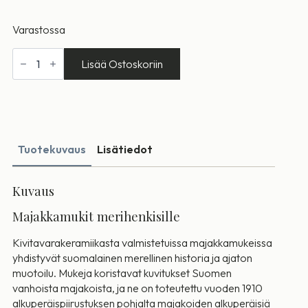
Varastossa
Heinäluoto
majakkamuki
Lisää Ostoskoriin
määrä
Tuotekuvaus
Lisätiedot
Kuvaus
Majakkamukit merihenkisille
Kivitavarakeramiikasta valmistetuissa majakkamukeissa
yhdistyvät suomalainen merellinen historia ja ajaton
muotoilu. Mukeja koristavat kuvitukset Suomen
vanhoista majakoista, ja ne on toteutettu vuoden 1910
alkuperäispiirustuksen pohjalta majakoiden alkuperäisiä