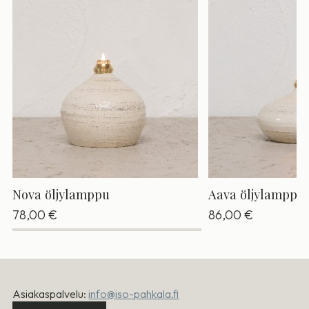
Nova öljylamppu
Aava öljylamppu
78,00
€
86,00
€
Asiakaspalvelu:
info@iso-pahkala.fi