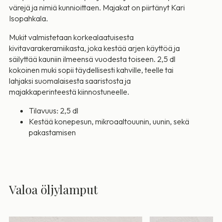
värejä ja nimiä kunnioittaen. Majakat on piirtänyt Kari
Isopahkala.
Mukit valmistetaan korkealaatuisesta
kivitavarakeramiikasta, joka kestää arjen käyttöä ja
säilyttää kauniin ilmeensä vuodesta toiseen. 2,5 dl
kokoinen muki sopii täydellisesti kahville, teelle tai
lahjaksi suomalaisesta saaristosta ja
majakkaperinteestä kiinnostuneelle.
Tilavuus: 2,5 dl
Kestää konepesun, mikroaaltouunin, uunin, sekä
pakastamisen
Valoa öljylamput