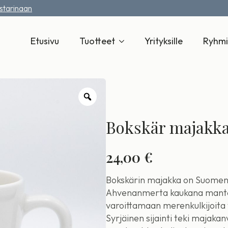
ystarinaan
Etusivu
Tuotteet
Yrityksille
Ryhmi
Zoom
Bokskär majakk
24,00
€
Bokskärin majakka on Suomen et
Ahvenanmerta kaukana manter
varoittamaan merenkulkijoita va
Syrjäinen sijainti teki majakan