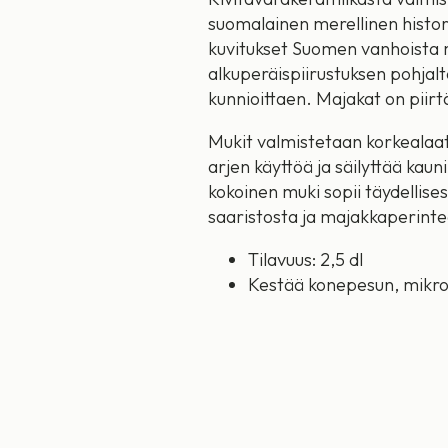
suomalainen merellinen histor
kuvitukset Suomen vanhoista m
alkuperäispiirustuksen pohjalt
kunnioittaen. Majakat on piirt
Mukit valmistetaan korkealaat
arjen käyttöä ja säilyttää kaun
kokoinen muki sopii täydellisest
saaristosta ja majakkaperinte
Tilavuus: 2,5 dl
Kestää konepesun, mikro