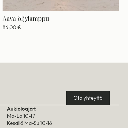
Aava öljylamppu
86,00
€
Ota yhteyttä
Aukioloajat:
Ma-La 10-17
Kesällä Ma-Su 10-18