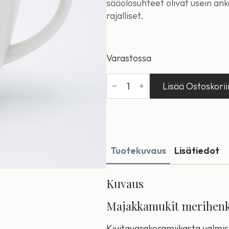
sääolosuhteet olivat usein a
rajalliset.
Varastossa
Bokskär
Lisää Ostoskorii
majakkamuki
määrä
Tuotekuvaus
Lisätiedot
Kuvaus
Majakkamukit merihenki
Kivitavarakeramiikasta valmi