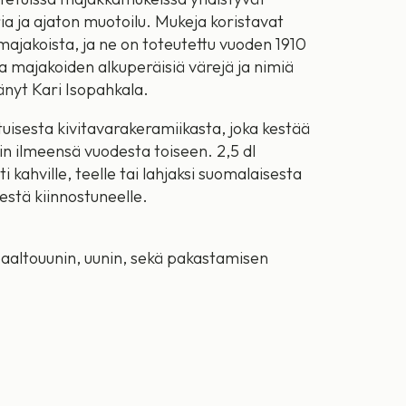
ia ja ajaton muotoilu. Mukeja koristavat
ajakoista, ja ne on toteutettu vuoden 1910
a majakoiden alkuperäisiä värejä ja nimiä
änyt Kari Isopahkala.
uisesta kivitavarakeramiikasta, joka kestää
iin ilmeensä vuodesta toiseen. 2,5 dl
i kahville, teelle tai lahjaksi suomalaisesta
estä kiinnostuneelle.
aaltouunin, uunin, sekä pakastamisen