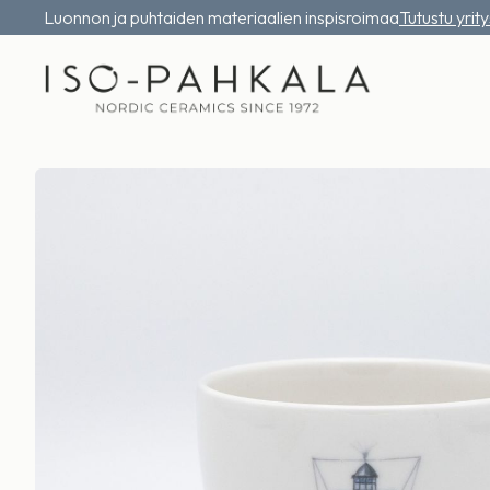
Luonnon ja puhtaiden materiaalien inspisroimaa
Tutustu yrit