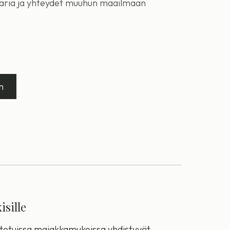
nkaria ja yhteydet muuhun maailmaan
n
sille
stetuissa majakkamukeissa yhdistyvät