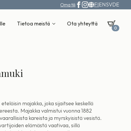
FI
EN
SV
DE
Oma tili
lle
Tietoa meistä
Ota yhteyttä
0
amuki
eläisin majakka, joka sijaitsee keskellä
eesta. Majakka valmistui vuonna 1882
arallisista kareista ja myrskyisistä vesistä.
vartijoiden elämästä vaativaa, sillä